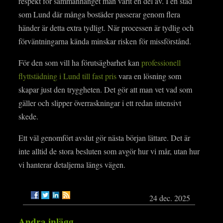
respekt för sammanhanget man varit en del av. I en stad
som Lund där många bostäder passerar genom flera
händer är detta extra tydligt. När processen är tydlig och
förväntningarna kända minskar risken för missförstånd.
För den som vill ha förutsägbarhet kan
professionell
flyttstädning i Lund till fast pris
vara en lösning som
skapar just den tryggheten. Det gör att man vet vad som
gäller och slipper överraskningar i ett redan intensivt
skede.
Ett väl genomfört avslut gör nästa början lättare. Det är
inte alltid de stora besluten som avgör hur vi mår, utan hur
vi hanterar detaljerna längs vägen.
24 dec. 2025
Andra inlägg