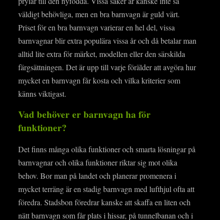
prylar till den nyfödda. Vissa saker är kanske inte så
väldigt behövliga, men en bra barnvagn är guld värt.
Priset för en bra barnvagn varierar en hel del, vissa
barnvagnar blir extra populära vissa år och då betalar man
alltid lite extra för märket, modellen eller den särskilda
färgsättningen. Det är upp till varje förälder att avgöra hur
mycket en barnvagn får kosta och vilka kriterier som
känns viktigast.
Vad behöver er barnvagn ha för
funktioner?
Det finns många olika funktioner och smarta lösningar på
barnvagnar och olika funktioner riktar sig mot olika
behov. Bor man på landet och planerar promenera i
mycket terräng är en stadig barnvagn med lufthjul ofta att
föredra. Stadsbon föredrar kanske att skaffa en liten och
nätt barnvagn som får plats i hissar, på tunnelbanan och i