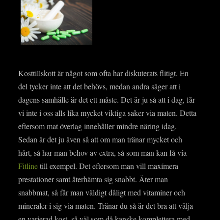
Kosttillskott är något som ofta har diskuterats flitigt. En
del tycker inte att det behövs, medan andra säger att i
dagens samhälle är det ett måste. Det är ju så att i dag, får
vi inte i oss alls lika mycket viktiga saker via maten. Detta
eftersom mat överlag innehåller mindre näring idag.
Sedan är det ju även så att om man tränar mycket och
hårt, så har man behov av extra, så som man kan få via
Fitline
till exempel. Det eftersom man vill maxímera
prestationer samt återhämta sig snabbt. Äter man
snabbmat, så får man väldigt dåligt med vitaminer och
mineraler i sig via maten. Tränar du så är det bra att välja
en varierad kost, så väl som då kanske komplettera med